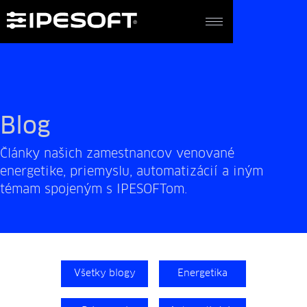
SK
Blog
Články našich zamestnancov venované
energetike, priemyslu, automatizácií a iným
témam spojeným s IPESOFTom.
Všetky blogy
Energetika