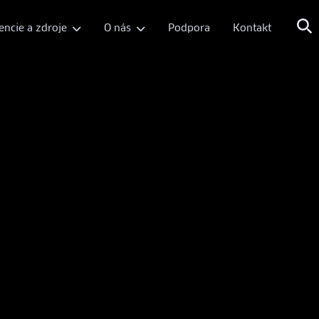
encie a zdroje
O nás
Podpora
Kontakt

