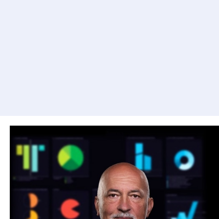
výroby v reálnom čase
Uľahčiť prácu zamestnancom
Optimalizovať náklady