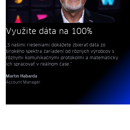
Využite dáta na 100%
„S našimi riešeniami dokážete zbierať dáta zo
širokého spektra zariadení od rôznych výrobcov s
rôznymi komunikačnými protokolmi a matematicky
ich spracovať v reálnom čase.“
Martin Habarda
Account Manager