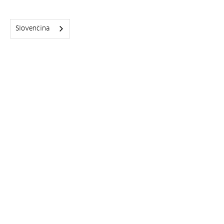
Slovenčina
Obr 5: diagnostický výpis zobrazujúci
nakonfigurované 4 zapisujúce tasky a
ich aktuálne zaťaženie (počty