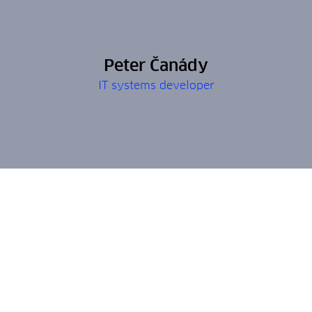
Peter Čanády
IT systems developer