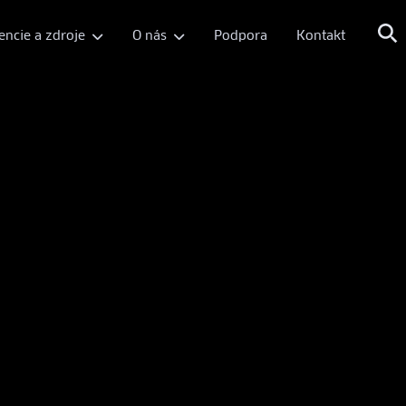
encie a zdroje
O nás
Podpora
Kontakt

