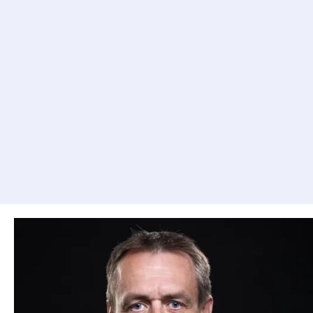
Znížiť náklady na výrobu a distribúciu
energie
Automatizovať zúčtovanie dodávky
energií
Automatizovať povinné výkazníctvo