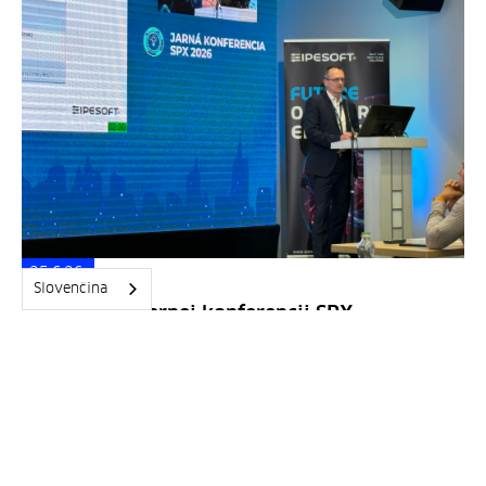
25.6.26
Slovenčina
Boli sme na Jarnej konferencii SPX
2026
Na Štrbskom Plese sa stretli zástupcovia
energetických spoločností, regulácie, verejnej
správy, priemyslu a partnerov.
Celý text