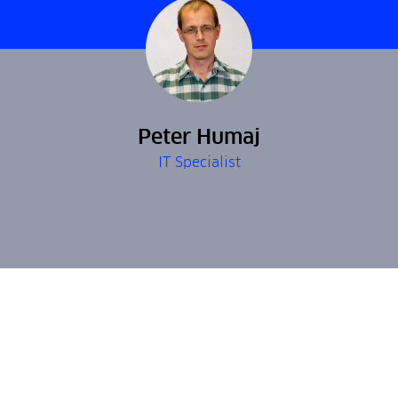
Peter Humaj
IT Specialist
Komunikácia - S7-