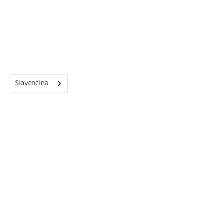
1.7.26
ZAIT Beach Volley 2026
Odniesli sme si krásne 1. miesto
Slovenčina
Celý text