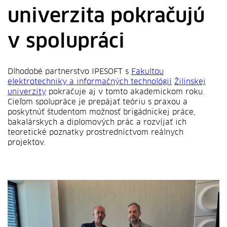
univerzita pokračujú
v spolupráci
Dlhodobé partnerstvo IPESOFT s
Fakultou
elektrotechniky a informačných technológií
Žilinskej
univerzity
pokračuje aj v tomto akademickom roku.
Cieľom spolupráce je prepájať teóriu s praxou a
poskytnúť študentom možnosť brigádnickej práce,
bakalárskych a diplomových prác a rozvíjať ich
teoretické poznatky prostredníctvom reálnych
projektov.