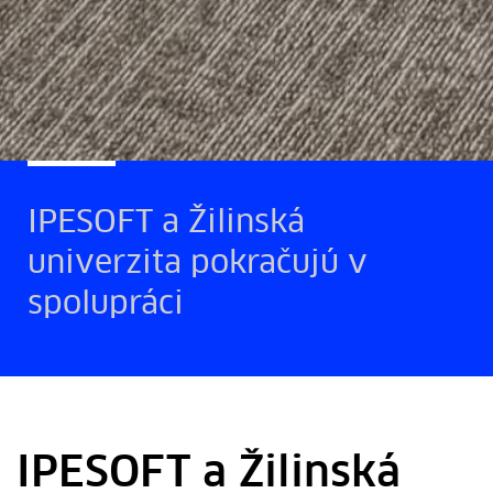
IPESOFT a Žilinská
univerzita pokračujú v
spolupráci
IPESOFT a Žilinská