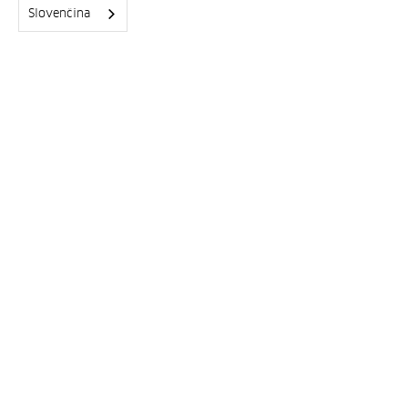
Slovenčina
1.7.26
ZAIT Beach Volley 2026
Odniesli sme si krásne 1. miesto
Celý text