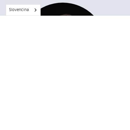
Slovenčina
Zamestnajte sa u nás
Zistite viac o voľných pozíciách a zamestnaneckých
výhodách
Oliver Rovňaník