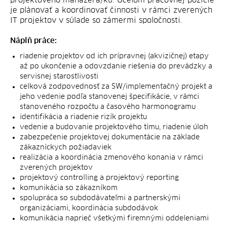
projektového manažéra/ku. Účelom pracovnej pozície
je plánovať a koordinovať činnosti v rámci zverených
IT projektov v súlade so zámermi spoločnosti.
Náplň práce:
riadenie projektov od ich prípravnej (akvizičnej) etapy
až po ukončenie a odovzdanie riešenia do prevádzky a
servisnej starostlivosti
celková zodpovednosť za SW/implementačný projekt a
jeho vedenie podľa stanovenej špecifikácie, v rámci
stanoveného rozpočtu a časového harmonogramu
identifikácia a riadenie rizík projektu
vedenie a budovanie projektového tímu, riadenie úloh
zabezpečenie projektovej dokumentácie na základe
zákazníckych požiadaviek
realizácia a koordinácia zmenového konania v rámci
zverených projektov
projektový controlling a projektový reporting
komunikácia so zákazníkom
spolupráca so subdodávateľmi a partnerskými
organizáciami, koordinácia subdodávok
komunikácia naprieč všetkými firemnými oddeleniami